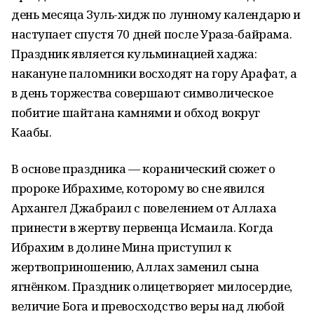
день месяца Зуль-хидж по лунному календарю и
наступает спустя 70 дней после Ураза-байрама.
Праздник является кульминацией хаджа:
накануне паломники восходят на гору Арафат, а
в день торжества совершают символическое
побитие шайтана камнями и обход вокруг
Каабы.
В основе праздника — коранический сюжет о
пророке Ибрахиме, которому во сне явился
Архангел Джабраил с повелением от Аллаха
принести в жертву первенца Исмаила. Когда
Ибрахим в долине Мина приступил к
жертвоприношению, Аллах заменил сына
ягнёнком. Праздник олицетворяет милосердие,
величие Бога и превосходство веры над любой