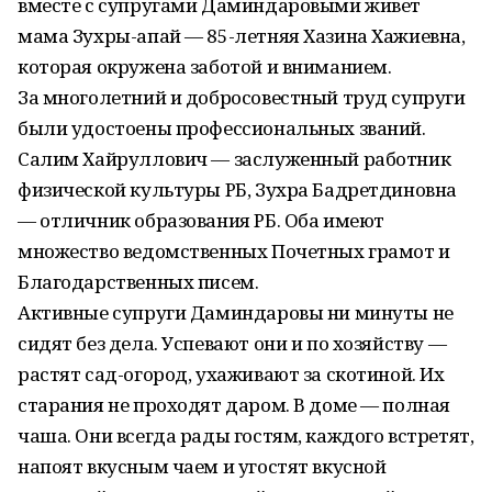
вместе с супругами Даминдаровыми живет
мама Зухры-апай — 85-летняя Хазина Хажиевна,
которая окружена заботой и вниманием.
За многолетний и добросовестный труд супруги
были удостоены профессиональных званий.
Салим Хайруллович — заслуженный работник
физической культуры РБ, Зухра Бадретдиновна
— отличник образования РБ. Оба имеют
множество ведомственных Почетных грамот и
Благодарственных писем.
Активные супруги Даминдаровы ни минуты не
сидят без дела. Успевают они и по хозяйству —
растят сад-огород, ухаживают за скотиной. Их
старания не проходят даром. В доме — полная
чаша. Они всегда рады гостям, каждого встретят,
напоят вкусным чаем и угостят вкусной