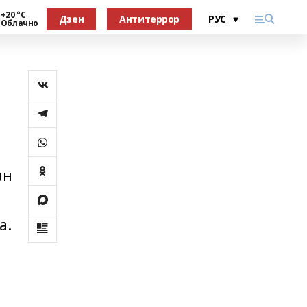
+20 °С
Дзен
Антитеррор
Облачно
ан
а.