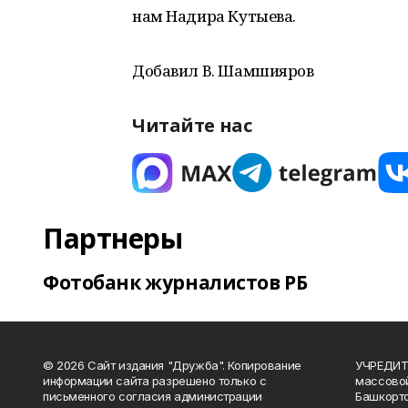
нам Надира Кутыева.
Добавил В. Шамшияров
Читайте нас
Партнеры
Фотобанк журналистов РБ
© 2026 Сайт издания "Дружба". Копирование
УЧРЕДИТЕ
информации сайта разрешено только с
массово
письменного согласия администрации
Башкорто