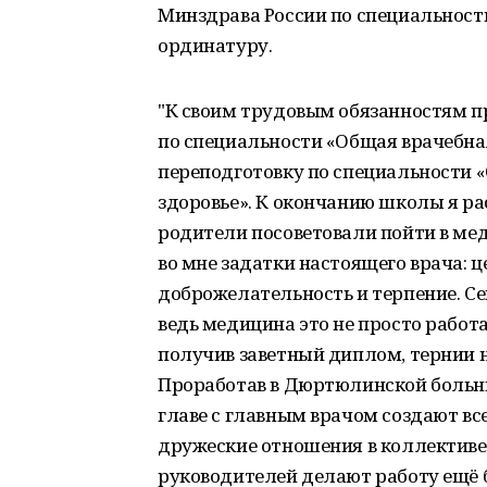
Минздрава России по специальности
ординатуру.
"К своим трудовым обязанностям 
по специальности «Общая врачебна
переподготовку по специальности 
здоровье». К окончанию школы я ра
родители посоветовали пойти в мед
во мне задатки настоящего врача: 
доброжелательность и терпение. Се
ведь медицина это не просто работа,
получив заветный диплом, тернии н
Проработав в Дюртюлинской больниц
главе с главным врачом создают вс
дружеские отношения в коллективе,
руководителей делают работу ещё б