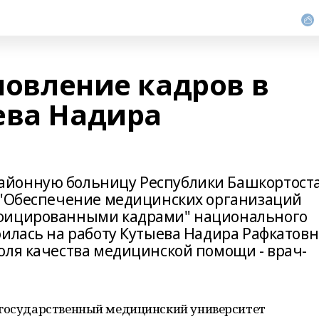
бновление кадров в
ева Надира
айонную больницу Республики Башкортост
а "Обеспечение медицинских организаций
ифицированными кадрами" национального
илась на работу Кутыева Надира Рафкатовн
оля качества медицинской помощи - врач-
 государственный медицинский университет