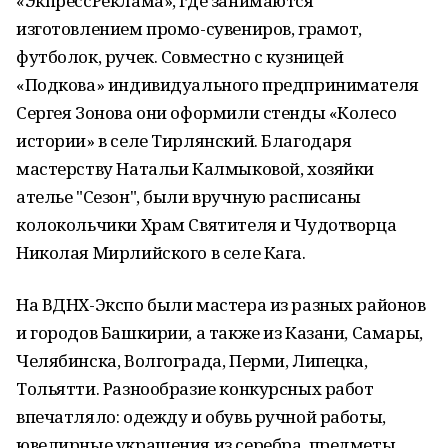
«ЭкпрессРеклама», где занимаются
изготовлением промо-сувениров, грамот,
футболок, ручек. Совместно с кузницей
«Подкова» индивидуального предпринимателя
Сергея Зонова они оформили стенды «Колесо
истории» в селе Тирлянский. Благодаря
мастерству Натальи Калмыковой, хозяйки
ателье "Сезон", были вручную расписаны
колокольчики Храм Святителя и Чудотворца
Николая Мирлийского в селе Кага.
На ВДНХ-Экспо были мастера из разных районов
и городов Башкирии, а также из Казани, Самары,
Челябинска, Волгограда, Перми, Липецка,
Тольятти. Разнообразие конкурсных работ
впечатляло: одежду и обувь ручной работы,
ювелирные украшения из серебра, предметы