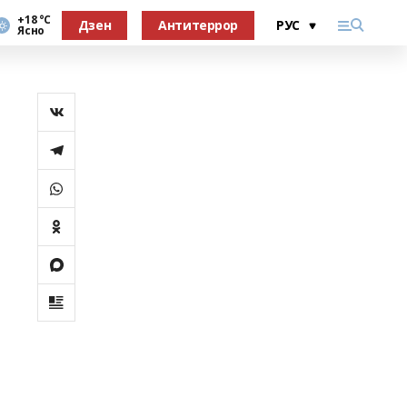
+18 °С
Дзен
Антитеррор
Ясно