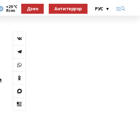
+29 °С
Дзен
Антитеррор
Ясно
м