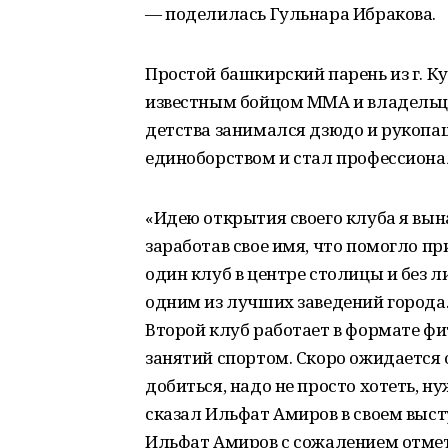
— поделилась Гульнара Ибракова.
Простой башкирский парень из г. К
известным бойцом ММА и владельце
детства занимался дзюдо и рукопаш
единоборством и стал профессионал
«Идею открытия своего клуба я вына
заработав свое имя, что помогло пр
один клуб в центре столицы и без 
одним из лучших заведений города
Второй клуб работает в формате фи
занятий спортом. Скоро ожидается 
добиться, надо не просто хотеть, ну
сказал Ильфат Амиров в своем выс
Ильфат Амиров с сожалением отмет