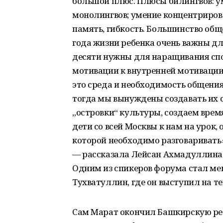
большой плюс. Плюсы билингвов: у
монолингвов; умение концентрирова
память, гибкость. Большинство об
года жизни ребенка очень важны для
десяти нужны для наращивания спо
мотивации к внутренней мотивации
это среда и необходимость общения
тогда мы вынуждены создавать их с
„островки“ культуры, создаем врем
дети со всей Москвы к нам на урок, о
которой необходимо разговаривать»
— рассказала Лейсан Ахмадуллина
Одним из спикеров форума стал ме
Тухватуллин, где он выступил на те
Сам Марат окончил Башкирскую ре