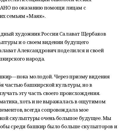
р АНО по оказанию помощи лицам с
их семьям «Маяк».
родный художник России Салават Щербаков
ьптуры и о своем видении будущего
Салават Александрович поделился и своей
шкирского народа.
башкир—пока молодой. Через призму видения
ебя частью башкирской культуры, но в
зучать эту часть своего происхождения.
матика, хоть и не выражалась в ощутимом
лементов, всегда сопровождала мое
ской скульптуры очень большое будущее. Мы
тобы среди башкир было больше скульпторов и