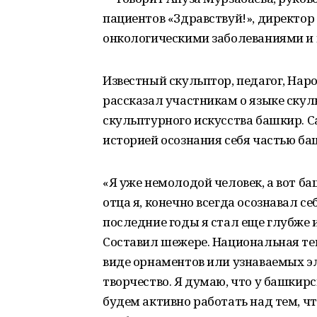
пациентов «Здравствуй!», директо
онкологическими заболеваниями и 
Известный скульптор, педагог, На
рассказал участникам о языке скул
скульптурного искусства башкир. 
историей осознания себя частью ба
«Я уже немолодой человек, а вот 
отца я, конечно всегда осознавал с
последние годы я стал еще глубже и
Составил шежере. Национальная те
виде орнаментов или узнаваемых э
творчество. Я думаю, что у башкир
будем активно работать над тем, ч