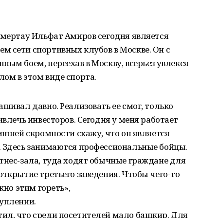
умертау Ильфат Амиров сегодня является
м сети спортивных клубов в Москве. Он с
ным боем, переехав в Москву, всерьез увлекся
ом в этом виде спорта.
шивал давно. Реализовать ее смог, только
ивлечь инвесторов. Сегодня у меня работает
лишней скромности скажу, что он является
. Здесь занимаются профессиональные бойцы.
тнес-зала, туда ходят обычные граждане для
открытие третьего заведения. Чтобы чего-то
жно этим гореть»,
туплении.
ил, что среди посетителей мало башкир. Для