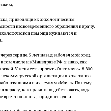
изким,
ска, приводящие к онкологическим
сности несвоевременного обращения к врачу.
ихологической помощи нуждаются и
а.
через сердце. 5 лет назад заболел мой отец.
в том числе и в Минздраве РФ, я знаю, как
гией. У меня есть проект «Онкомаяк». 8-800
й некоммерческой организации по оказанию
аболеваниями и их семьям «Маяк». По нему
держку, как правильно действовать, куда
ие врача-онколога, юридическую и
водитель Ассоциации онкологических