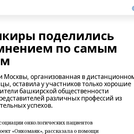
шкиры поделились
мнением по самым
ам
и Москвы, организованная в дистанционно
цы, оставила у участников только хорошие
вители башкирской общественности
редставителей различных профессий из
тельных успехов.
ссоциации онкологических пациентов
роект «Онкомаяк», рассказала о помощи