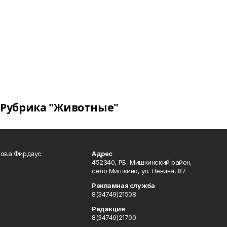
Рубрика "Животные"
кова Фирдаус
Адрес
452340, РБ, Мишкинский район,
село Мишкино, ул. Ленина, 87
Рекламная служба
8(34749)21508
Редакция
8(34749)21700