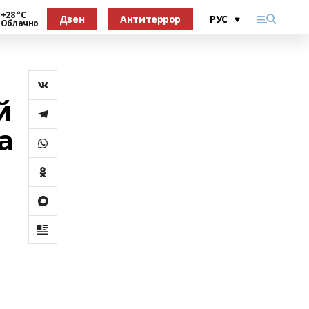
+28 °С
Дзен
Антитеррор
Облачно
й
а