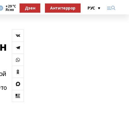
+29 °С
Дзен
Антитеррор
Ясно
ен
ой
Это