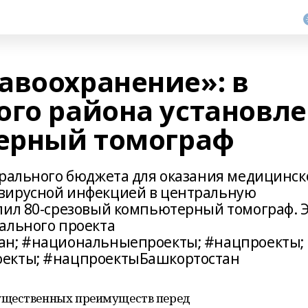
авоохранение»: в
ого района установл
ерный томограф
ерального бюджета для оказания медицинск
вирусной инфекцией в центральную
пил 80-срезовый компьютерный томограф. 
ального проекта
ан; #национальныепроекты; #нацпроекты;
оекты; #нацпроектыБашкортостан
ущественных преимуществ перед