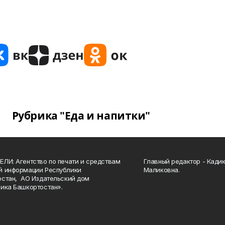
Рубрика "Еда и напитки"
ЛИ: Агентство по печати и средствам
Главный редактор - Кади
й информации Республики
Маликовна.
стан, АО Издательский дом
ика Башкортостан».