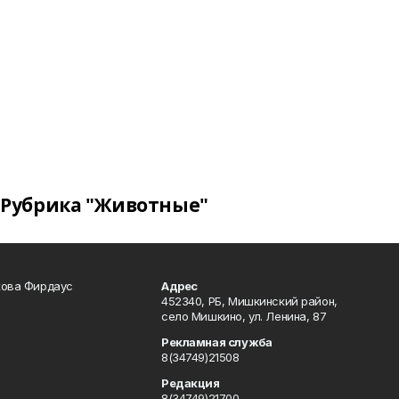
Рубрика "Животные"
кова Фирдаус
Адрес
452340, РБ, Мишкинский район,
село Мишкино, ул. Ленина, 87
Рекламная служба
8(34749)21508
Редакция
8(34749)21700