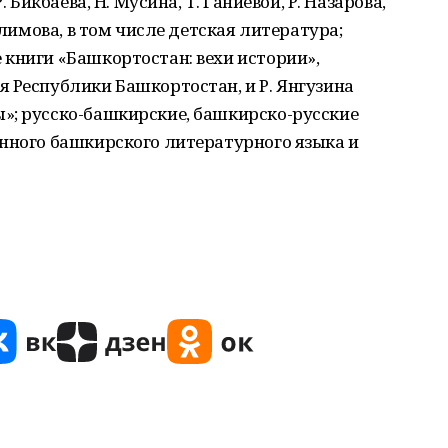
. Бикбаева, Н. Мусина, Т. Ганиевой, Р. Назарова,
алимова, в том числе детская литература;
книги «Башкортостан: вехи истории»,
 Республики Башкортостан, и Р. Янгузина
»; русско-башкирские, башкирско-русские
енного башкирского литературного языка и