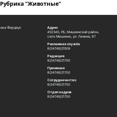
Рубрика "Животные"
кова Фирдаус
Адрес
452340, РБ, Мишкинский район,
село Мишкино, ул. Ленина, 87
Рекламная служба
8(34749)21508
Редакция
8(34749)21700
Приемная
8(34749)21700
Сотрудничество
8(34749)21700
Отдел кадров
8(34749)21700