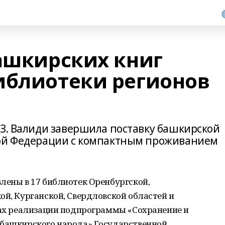
башкирских книг
иблиотеки регионов
-З. Валиди завершила поставку башкирской
кой Федерации с компактным проживанием
лены в 17 библиотек Оренбургской,
ой, Курганской, Свердловской областей и
ках реализации подпрограммы «Сохранение и
 башкирского народа» Государственной