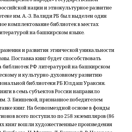
оссийской нации и этнокультурное развитие
теке им. А.-З. Валиди РБ был выделен один
ое комплектование библиотек в местах
итературой на башкирском языке.
ранения и развития этнической уникальности
аны. Поставка книг будет способствовать
 библиотек РФ литературой на башкирском
ческому и культурно-духовному развитию
иональной библиотеки РБ Юлдаш Ураксин.
ниги в семь субъектов России направило
м. З. Биишевой, признанное победителем
авке книг. На безвозмездной основе в фонды
онов всего поступило по 258 экземпляров (86
тих книг вошли художественные произведения