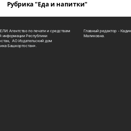
Рубрика "Еда и напитки"
ЛИ: Агентство по печати и средствам
Главный редактор - Кади
й информации Республики
Маликовна.
стан, АО Издательский дом
ика Башкортостан».