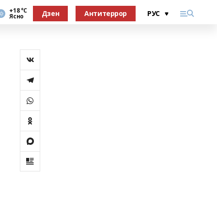
+18 °С
Дзен
Антитеррор
Ясно