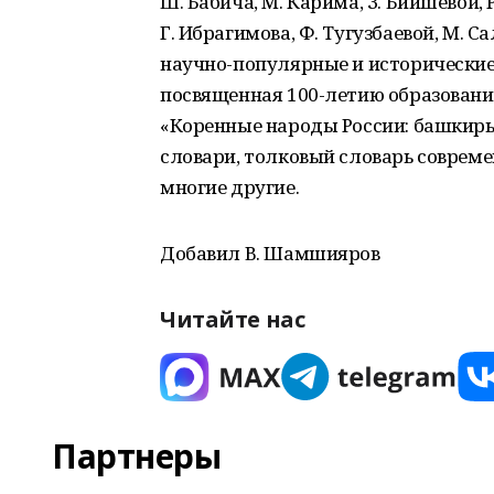
Ш. Бабича, М. Карима, З. Биишевой, Р
Г. Ибрагимова, Ф. Тугузбаевой, М. С
научно-популярные и исторические 
посвященная 100-летию образования
«Коренные народы России: башкиры
словари, толковый словарь соврем
многие другие.
Добавил В. Шамшияров
Читайте нас
Партнеры