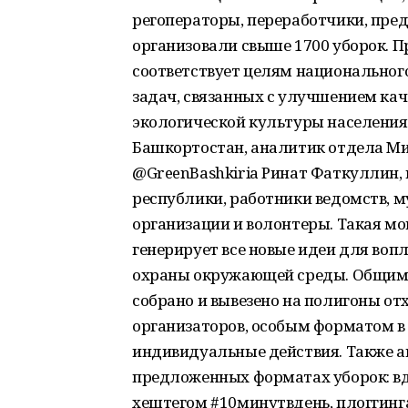
регоператоры, переработчики, пре
организовали свыше 1700 уборок. 
соответствует целям национального
задач, связанных с улучшением ка
экологической культуры населения
Башкортостан, аналитик отдела Ми
@GreenBashkiria Ринат Фаткуллин,
республики, работники ведомств, 
организации и волонтеры. Такая 
генерирует все новые идеи для воп
охраны окружающей среды. Общими
собрано и вывезено на полигоны отх
организаторов, особым форматом в 
индивидуальные действия. Также а
предложенных форматах уборок: вдол
хештегом #10минутвдень, плоггинга