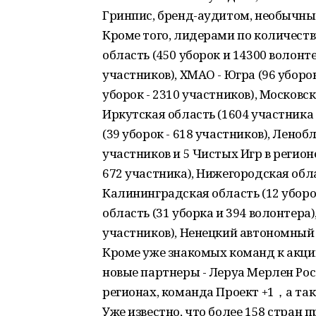
Гринпис, бренд-аудитом, необычны
Кроме того, лидерами по количеств
область (450 уборок и 14300 волонте
участников), ХМАО - Югра (96 уборок
уборок - 2310 участников), Московск
Иркутская область (1604 участника -
(39 уборок - 618 участников), Леноб
участников и 5 Чистых Игр в регионе
672 участника), Нижегородская обла
Калининградская область (12 уборок
область (31 уборка и 394 волонтера)
участников), Ненецкий автономный о
Кроме уже знакомых команд к акц
новые партнеры - Леруа Мерлен Рос
регионах, команда Проект +1，а так
Уже известно, что более 158 стран