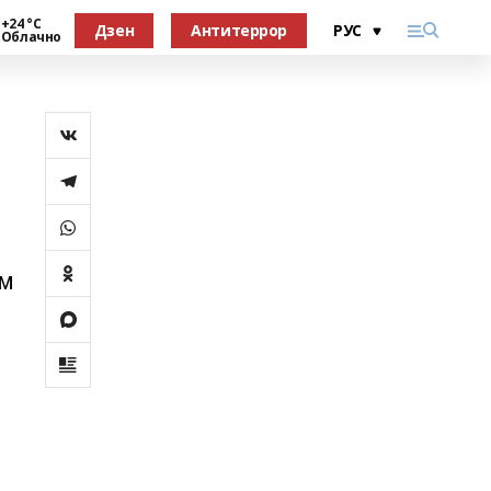
+24 °С
Дзен
Антитеррор
Облачно
ом