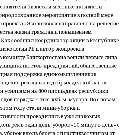
дставители бизнеса и местные активисты
Природоохранное мероприятие в полной мере
 проекта «Экология» и направлено на решение
чества жизни граждан и повышением
.Как сообщил координатор акции в Республике
нэкологии РБ и автор экопроекта
 в команду Башкортостана вошли первые лица
муниципалитетов, предприятий, общественные
мощная поддержка единомышленников
лощения реальных и добрых дел в области
 усилиями на 800 площадках республики
одов порядка 4 тыс. куб. м. мусора. По словам
этом году стали мини-уборки и
ктивности проводились в уже знакомых
ь рек в один день, уборок «10 минут в день» с
, уборок вдоль берега с пластиквотчингом от