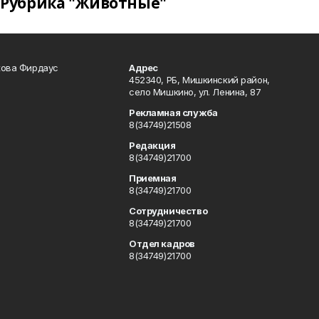
Рубрика "Животные"
кова Фирдаус
Адрес
452340, РБ, Мишкинский район,
село Мишкино, ул. Ленина, 87
Рекламная служба
8(34749)21508
Редакция
8(34749)21700
Приемная
8(34749)21700
Сотрудничество
8(34749)21700
Отдел кадров
8(34749)21700