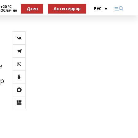
+20 °С
Дзен
Антитеррор
Облачно
е
тр