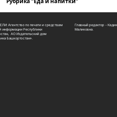
Рубрика "Еда и напитки"
ЛИ: Агентство по печати и средствам
Главный редактор - Кади
й информации Республики
Маликовна.
стан, АО Издательский дом
ика Башкортостан».