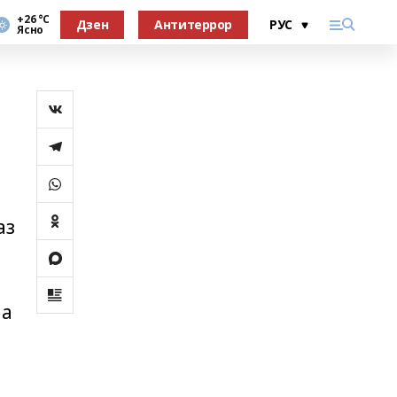
+26 °С
Дзен
Антитеррор
Ясно
аз
на