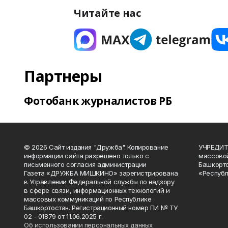
Читайте нас
Партнеры
Фотобанк журналистов РБ
© 2026 Сайт издания "Дружба". Копирование
УЧРЕДИТЕ
информации сайта разрешено только с
массово
письменного согласия администрации
Башкорто
Газета «ДРУЖБА МИШКИНО» зарегистрирована
«Республ
в Управлении Федеральной службы по надзору
в сфере связи, информационных технологий и
массовых коммуникаций по Республике
Башкортостан. Регистрационный номер ПИ № ТУ
02 - 01879 от 11.06.2025 г.
Об использовании персональных данных