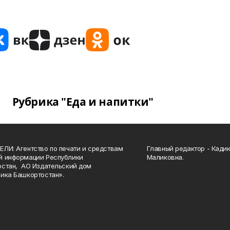
Рубрика "Еда и напитки"
ЛИ: Агентство по печати и средствам
Главный редактор - Кади
й информации Республики
Маликовна.
стан, АО Издательский дом
ика Башкортостан».