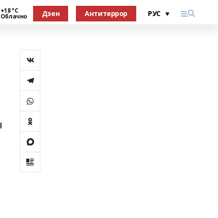
+18 °С
Дзен
Антитеррор
Облачно
ы