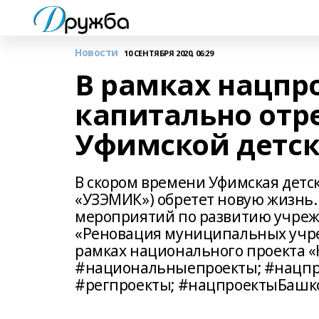
Новости
10 СЕНТЯБРЯ 2020, 06:29
В рамках нацпр
капитально отр
Уфимской детс
В скором времени Уфимская детс
«УЗЭМИК») обретет новую жизнь.
мероприятий по развитию учреж
«Реновация муниципальных учре
рамках национального проекта «
#национальныепроекты; #нацпр
#регпроекты; #нацпроектыБашк