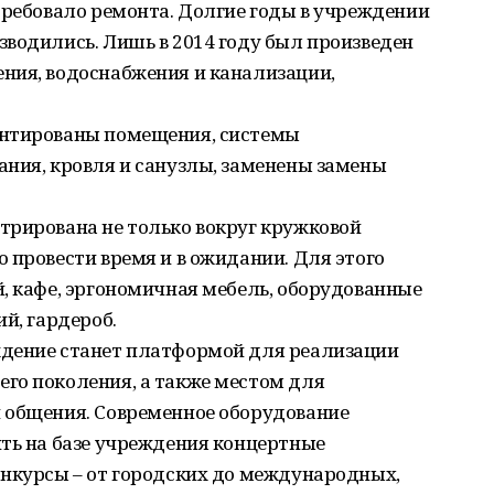
требовало ремонта. Долгие годы в учреждении
водились. Лишь в 2014 году был произведен
ния, водоснабжения и канализации,
онтированы помещения, системы
ания, кровля и санузлы, заменены замены
трирована не только вокруг кружковой
 провести время и в ожидании. Для этого
, кафе, эргономичная мебель, оборудованные
й, гардероб.
ждение станет платформой для реализации
го поколения, а также местом для
 общения. Современное оборудование
ить на базе учреждения концертные
онкурсы – от городских до международных,