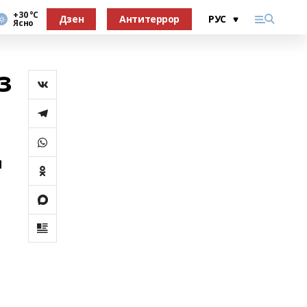
+30 °С
Дзен
Антитеррор
Ясно
з
и