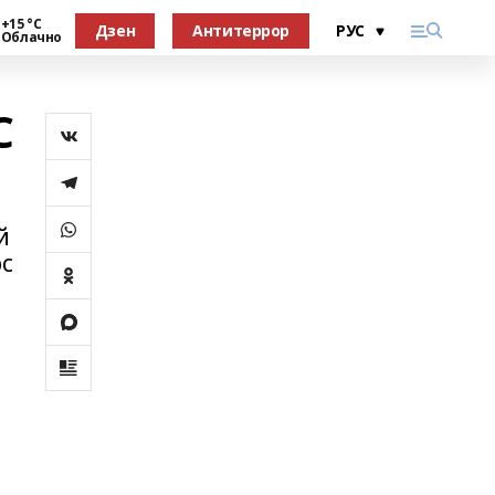
+15 °С
Дзен
Антитеррор
Облачно
С
й
рс