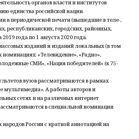
еятельность органов власти и институтов
нию единства российской нации.
и в периодической печати (вышедшие в теле-,
х, республиканских, городских, районных,
 2019 года по 1 августа 2020 года.
массовых изданий и изданий локальных (в том
х номинациях: «Телевидение», «Радио»,
молодежные СМИ», «Нация победителей» (к 75-
льтетов вузов рассматриваются в рамках
 мультимедиа». А работы авторов и
льных сетях и на различных интернет
рассматриваются в специальной номинации
 народов России с краткой аннотацией на