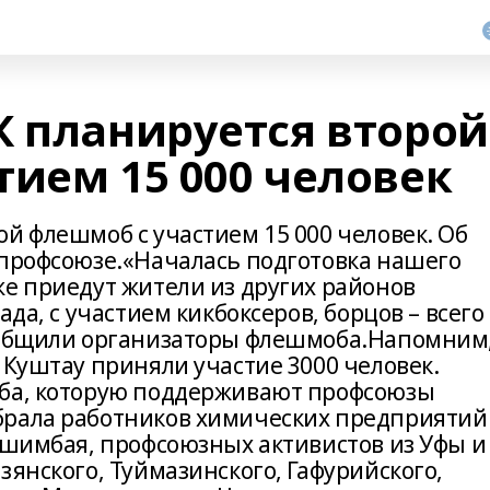
К планируется второй
тием 15 000 человек
й флешмоб с участием 15 000 человек. Об
 профсоюзе.«Началась подготовка нашего
же приедут жители из других районов
ада, с участием кикбоксеров, борцов – всего
сообщили организаторы флешмоба.Напомним
 Куштау приняли участие 3000 человек.
оба, которую поддерживают профсоюзы
брала работников химических предприятий
 Ишимбая, профсоюзных активистов из Уфы и
зянского, Туймазинского, Гафурийского,