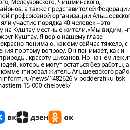
ого, Мелеузовского, Чишминского,
айонов, а также представителей Федераци
елей профсоюзной организации Альшеевско
яли участие порядка 40 человек – это
 на Куштау местные жители.«Мы видим, ч
круг Куштау. Я верю нашему главе
екрасно понимаю, как ему сейчас тяжело, с
ия по этому вопросу. Он понимает, как и
природы, красоту шиханов. Но на нём лежи
юдей, которые могут остаться без работы, а
рокомментировал житель Альшеевского рай
inform.ru/news/1482626-v-podderzhku-bsk-
hastiem-15-000-chelovek/