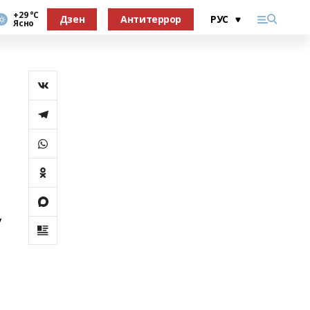
+29 °С
Дзен
Антитеррор
Ясно
,