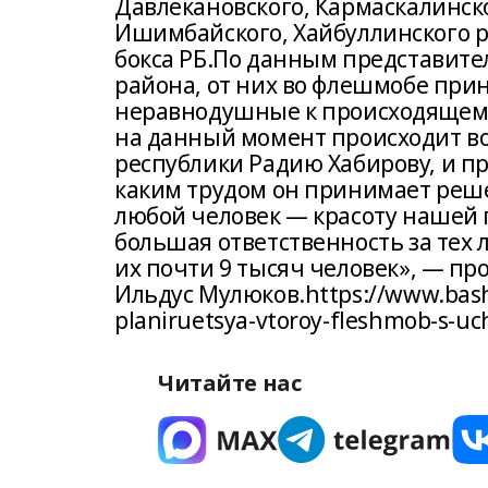
Давлекановского, Кармаскалинск
Ишимбайского, Хайбуллинского р
бокса РБ.По данным представит
района, от них во флешмобе прин
неравнодушные к происходящему
на данный момент происходит во
республики Радию Хабирову, и пр
каким трудом он принимает решен
любой человек — красоту нашей 
большая ответственность за тех л
их почти 9 тысяч человек», — п
Ильдус Мулюков.https://www.bash
planiruetsya-vtoroy-fleshmob-s-uc
Читайте нас