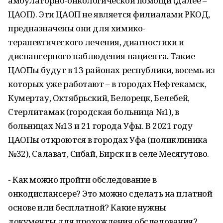
амбулаторно-онкологической помощи (далее –
ЦАОП). Эти ЦАОП не является филиалами РКОД,
предназначены они для химико-
терапевтического лечения, диагностики и
диспансерного наблюдения пациента. Такие
ЦАОПы будут в 13 районах республики, восемь из
которых уже работают – в городах Нефтекамск,
Кумертау, Октябрьский, Белорецк, Белебей,
Стерлитамак (городская больница №1), в
больницах №13 и 21 города Уфы. В 2021 году
ЦАОПы откроются в городах Уфа (поликлиника
№32), Салават, Сибай, Бирск и в селе Месягутово.
- Как можно пройти обследование в
онкодиспансере? Это можно сделать на платной
основе или бесплатной? Какие нужны
документы для прохождения обследования?