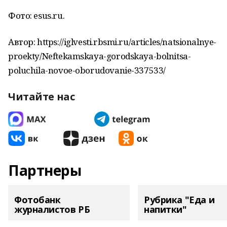
Фото: esus.ru.
Автор: https://iglvesti.rbsmi.ru/articles/natsionalnye-
proekty/Neftekamskaya-gorodskaya-bolnitsa-
poluchila-novoe-oborudovanie-337533/
Читайте нас
Партнеры
Фотобанк
Рубрика "Еда и
журналистов РБ
напитки"