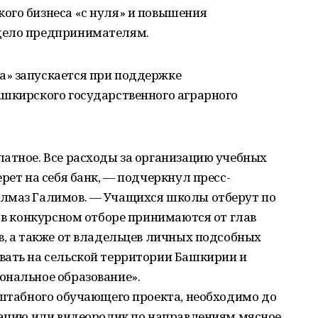
ого бизнеса «с нуля» и повышения
дело предпринимателям.
» запускается при поддержке
ашкирского государственного аграрного
атное. Все расходы за организацию учебных
рет на себя банк, — подчеркнул пресс-
Алмаз Галимов. — Учащихся школы отберут по
е в конкурсном отборе принимаются от глав
в, а также от владельцев личных подсобных
вать на сельской территории Башкирии и
ональное образование».
сштабного обучающего проекта, необходимо до
нтацию или видеоролик по направлениям мясное