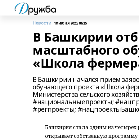
Новости
18 ИЮНЯ 2020, 06:25
В Башкирии отб
масштабного об
«Школа фермер
В Башкирии начался прием заявок
обучающего проекта «Школа ферм
Министерства сельского хозяйст
#национальныепроекты; #нацпр
#регпроекты; #нацпроектыБашк
Башкирия стала одним из четырех р
открывает собственную программу 