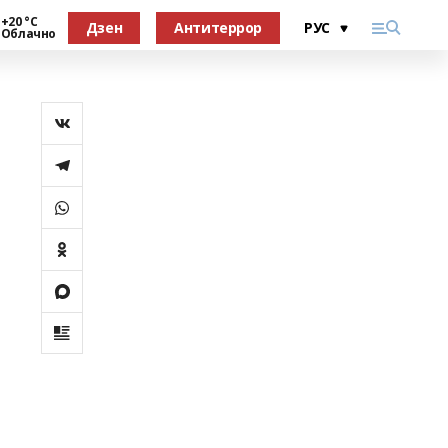
+20 °С
Дзен
Антитеррор
Облачно