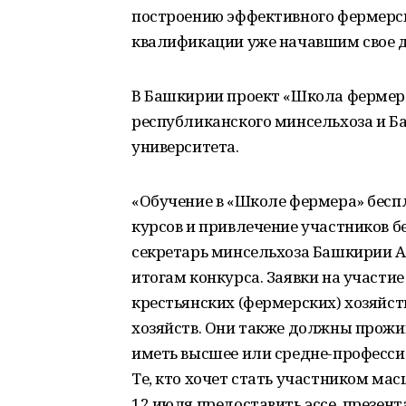
построению эффективного фермерск
квалификации уже начавшим свое 
В Башкирии проект «Школа фермера
республиканского минсельхоза и Б
университета.
«Обучение в «Школе фермера» беспл
курсов и привлечение участников бе
секретарь минсельхоза Башкирии 
итогам конкурса. Заявки на участи
крестьянских (фермерских) хозяйст
хозяйств. Они также должны прожи
иметь высшее или средне-професси
Те, кто хочет стать участником ма
12 июля предоставить эссе, презе