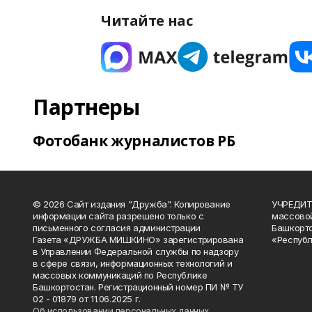
Читайте нас
Партнеры
Фотобанк журналистов РБ
© 2026 Сайт издания "Дружба". Копирование
УЧРЕДИТЕ
информации сайта разрешено только с
массово
письменного согласия администрации
Башкорто
Газета «ДРУЖБА МИШКИНО» зарегистрирована
«Республ
в Управлении Федеральной службы по надзору
в сфере связи, информационных технологий и
массовых коммуникаций по Республике
Башкортостан. Регистрационный номер ПИ № ТУ
02 - 01879 от 11.06.2025 г.
Об использовании персональных данных