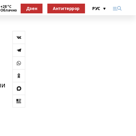
+28 °С
Дзен
Антитеррор
Облачно
ии