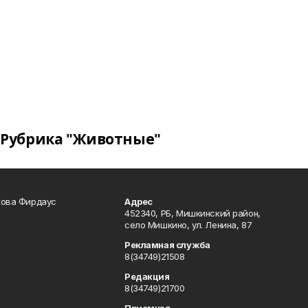
Рубрика "Животные"
кова Фирдаус
Адрес
452340, РБ, Мишкинский район,
село Мишкино, ул. Ленина, 87
Рекламная служба
8(34749)21508
Редакция
8(34749)21700