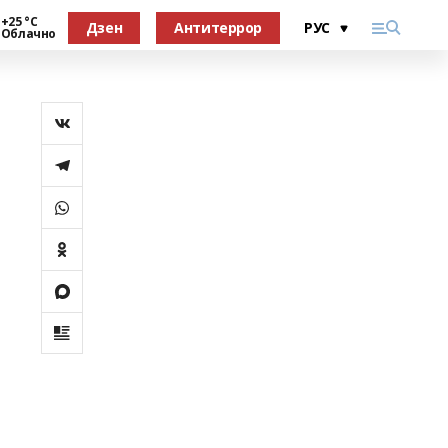
+25 °С
Дзен
Антитеррор
Облачно