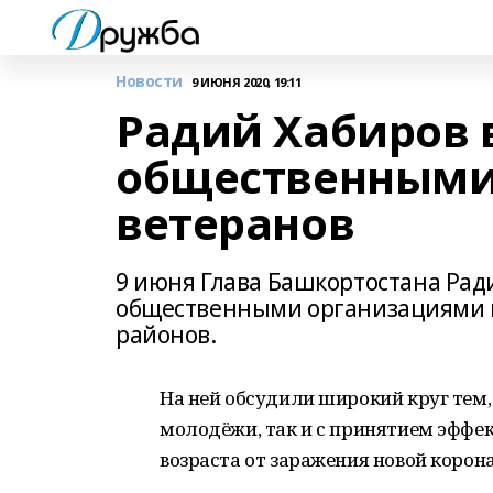
Новости
9 ИЮНЯ 2020, 19:11
Радий Хабиров 
общественными
ветеранов
9 июня Глава Башкортостана Рад
общественными организациями в
районов.
На ней обсудили широкий круг тем,
молодёжи, так и с принятием эффе
возраста от заражения новой корон