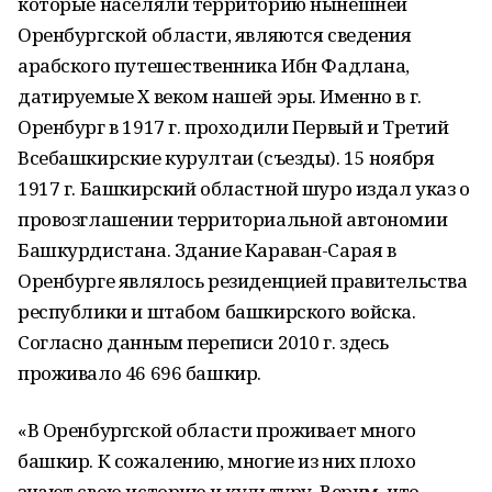
которые населяли территорию нынешней
Оренбургской области, являются сведения
арабского путешественника Ибн Фадлана,
датируемые X веком нашей эры. Именно в г.
Оренбург в 1917 г. проходили Первый и Третий
Всебашкирские курултаи (съезды). 15 ноября
1917 г. Башкирский областной шуро издал указ о
провозглашении территориальной автономии
Башкурдистана. Здание Караван-Сарая в
Оренбурге являлось резиденцией правительства
республики и штабом башкирского войска.
Согласно данным переписи 2010 г. здесь
проживало 46 696 башкир.
«В Оренбургской области проживает много
башкир. К сожалению, многие из них плохо
знают свою историю и культуру. Верим, что