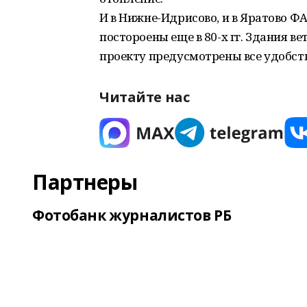
И в Нижне-Идрисово, и в Яратово 
постороены еще в 80-х гг. Здания ве
проекту предусмотрены все удобств
Читайте нас
Партнеры
Фотобанк журналистов РБ