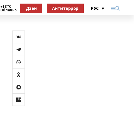
+18 °С
Дзен
Антитеррор
Облачно