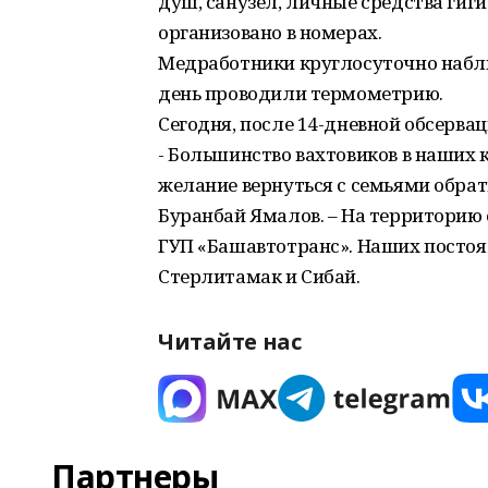
душ, санузел, личные средства гиг
организовано в номерах.
Медработники круглосуточно наблюд
день проводили термометрию.
Сегодня, после 14-дневной обсервац
- Большинство вахтовиков в наших 
желание вернуться с семьями обратн
Буранбай Ямалов. – На территорию 
ГУП «Башавтотранс». Наших постоял
Стерлитамак и Сибай.
Читайте нас
Партнеры