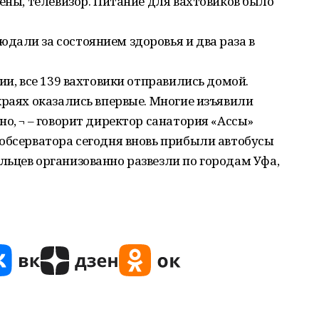
иены, телевизор. Питание для вахтовиков было
али за состоянием здоровья и два раза в
ии, все 139 вахтовики отправились домой.
краях оказались впервые. Многие изъявили
о, ¬ – говорит директор санатория «Ассы»
обсерватора сегодня вновь прибыли автобусы
ьцев организованно развезли по городам Уфа,