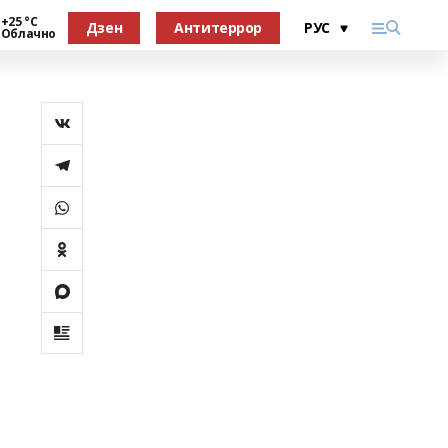
+25 °С
Дзен
Антитеррор
Облачно