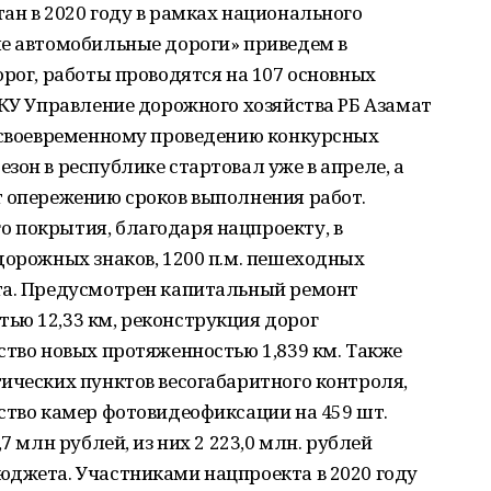
ан в 2020 году в рамках национального
ые автомобильные дороги» приведем в
орог, работы проводятся на 107 основных
ГКУ Управление дорожного хозяйства РБ Азамат
я своевременному проведению конкурсных
зон в республике стартовал уже в апреле, а
т опережению сроков выполнения работ.
 покрытия, благодаря нацпроекту, в
дорожных знаков, 1200 п.м. пешеходных
та. Предусмотрен капитальный ремонт
ью 12,33 км, реконструкция дорог
ство новых протяженностью 1,839 км. Также
ических пунктов весогабаритного контроля,
ство камер фотовидеофиксации на 459 шт.
7 млн рублей, из них 2 223,0 млн. рублей
юджета. Участниками нацпроекта в 2020 году