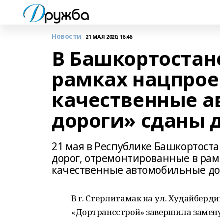
Новости
21 МАЯ 2020, 16:46
В Башкортостан
рамках нацпрое
качественные 
дороги» сданы 
21 мая в Республике Башкортост
дорог, отремонтированные в рам
качественные автомобильные до
В г. Стерлитамак на ул. Худайберд
«Дортрансстрой» завершила замену