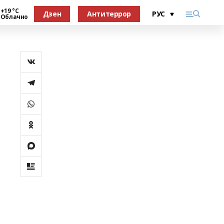
+19 °С
Дзен
Антитеррор
Облачно