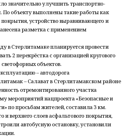
лило значительно улучшить транспортно-
. По объекту выполнены такие работы как
о покрытия, устройство выравнивающего и
нанесена разметка с применением
году в Стерлитамаке планируется провести
вать 2 перекрёстка с организацией кругового
1 светофорных объектов.
эксплуатацию – автодорога
литамак – Салават в Стерлитамакском районе
енность отремонтированного участка
мму мероприятий нацпроекта «Безопасные и
» по просьбам жителей, составила 3 км.
 и верхнего слоев асфальтового покрытия,
троили автобусную остановку, установили
кации.