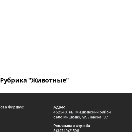
Рубрика "Животные"
кова Фирдаус
Адрес
452340, РБ, Мишкинский район,
село Мишкино, ул. Ленина, 87
Рекламная служба
8(34749)21508