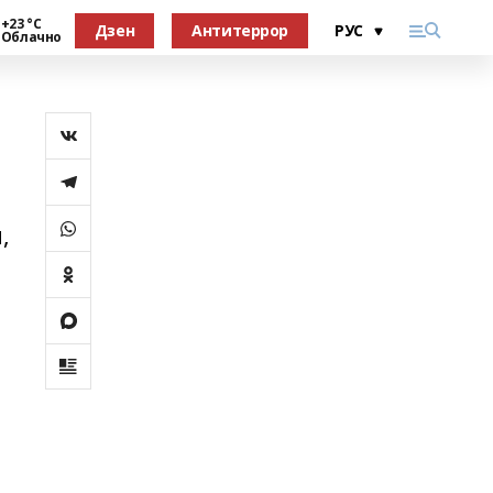
+23 °С
Дзен
Антитеррор
Облачно
,