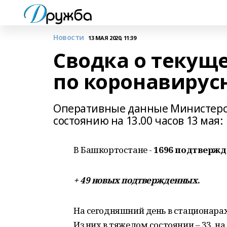
Новости
13 МАЯ 2020, 11:39
Сводка о текущ
по коронавирус
Оперативные данные Министерст
состоянию на 13.00 часов 13 мая:
В Башкортостане -
1696 подтвержд
+ 49 новых подтвержденных
.
На сегодняшний день в стационара
Из них в тяжелом состоянии – 33, н