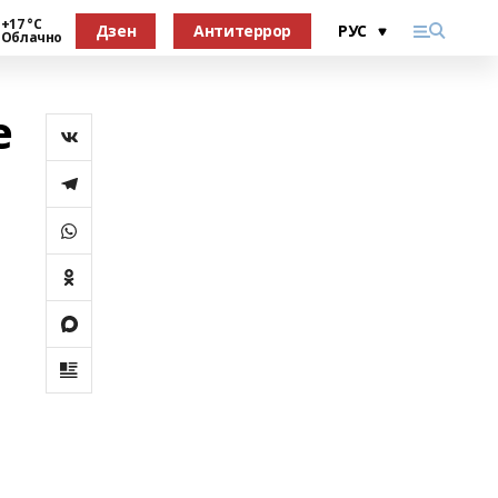
+17 °С
Дзен
Антитеррор
Облачно
е