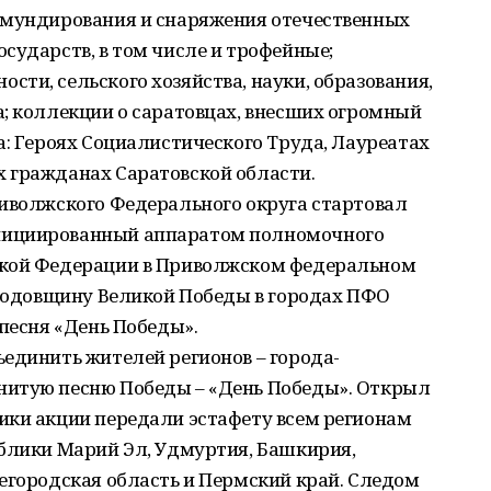
бмундирования и снаряжения отечественных
сударств, в том числе и трофейные;
ти, сельского хозяйства, науки, образования,
; коллекции о саратовцах, внесших огромный
а: Героях Социалистического Труда, Лауреатах
 гражданах Саратовской области.
риволжского Федерального округа стартовал
нициированный аппаратом полномочного
ской Федерации в Приволжском федеральном
 годовщину Великой Победы в городах ПФО
 песня «День Победы».
единить жителей регионов – города-
нитую песню Победы – «День Победы». Открыл
ики акции передали эстафету всем регионам
ублики Марий Эл, Удмуртия, Башкирия,
егородская область и Пермский край. Следом