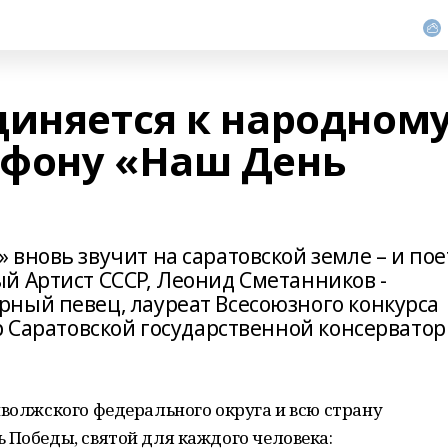
диняется к народном
афону «Наш День
вновь звучит на саратовской земле – и пое
й Артист СССР, Леонид Сметанников -
ный певец, лауреат Всесоюзного конкурса
р Саратовской государственной консервато
иволжского федерального округа и всю страну
 Победы, святой для каждого человека: