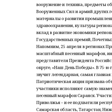
вооружение и техника, предметы о
Вооруженных Сил и армий других го
материалы о развитии промышленнос
здравоохранения, культуры региона
вклад в развитие экономики регион
Государственных премий, Почетных
Напомним, 25 апреля в регионах П
масштабный песенный марафон, и
представителя Президента Россий
округе, «Наш День Победы». В 75-ю
звучит легендарная, самая главная
Патриотическая акция призвана объ
участники исполняют самую знаме
песенный марафон Саранск. Участн
Приволжья – и ее подхватили респ
Самарская область, Татарстан, Ниж