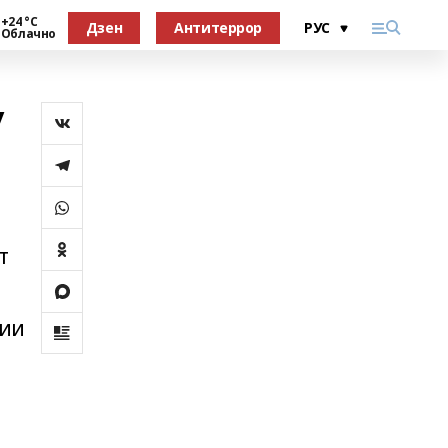
+24 °С
Дзен
Антитеррор
Облачно
у
т
рии