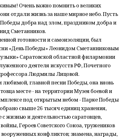
 живым! Очень важно помнить о великих
 они отдали жизнь за наше мирное небо. Пусть
 Победы добра над злом, праздником добра и
еонид Сметанников.
шенной готовности и самоизоляции, был
есни «День Победы» Леонидом Сметанниковым
музыки» Саратовской областной филармонии
луженного деятеля искусств РФ, Почетного
 профессора Людмилы Лицовой.
и любимой, главной песни Победы, она вновь
товца месте - на территории Музея боевой и
омплексе под открытым небом - Парке Победы
 собрано свыше 26 тысяч единиц хранения,
е с жизнью и деятельностью саратовцев,
войны, Героев Советского Союза, тружеников
 вооруженных конфликтов; знамена, награды,