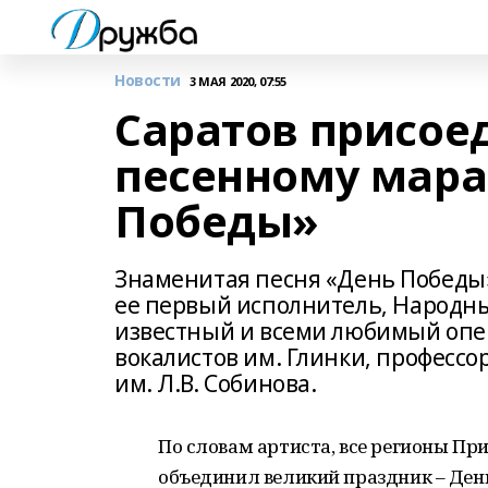
Новости
3 МАЯ 2020, 07:55
Саратов присое
песенному мар
Победы»
Знаменитая песня «День Победы» 
ее первый исполнитель, Народны
известный и всеми любимый опер
вокалистов им. Глинки, профессо
им. Л.В. Собинова.
По словам артиста, все регионы Пр
объединил великий праздник – День