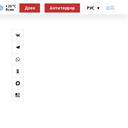
+20 °С
Дзен
Антитеррор
Ясно