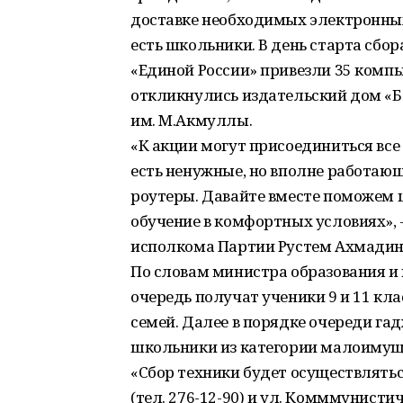
доставке необходимых электронных
есть школьники. В день старта сб
«Единой России» привезли 35 комп
откликнулись издательский дом «Б
им. М.Акмуллы.
«К акции могут присоединиться все
есть ненужные, но вполне работаю
роутеры. Давайте вместе поможем
обучение в комфортных условиях», 
исполкома Партии Рустем Ахмадин
По словам министра образования и 
очередь получат ученики 9 и 11 кл
семей. Далее в порядке очереди г
школьники из категории малоимущ
«Сбор техники будет осуществляться
(тел. 276-12-90) и ул. Комммунистиче