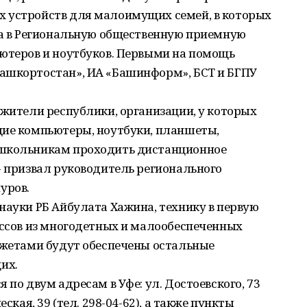
 устройств для малоимущих семей, в которых
ора в Региональную общественную приемную
ьютеров и ноутбуков. Первыми на помощь
ашкортостан», ИА «Башинформ», БСТ и БГПУ
 жители республики, организации, у которых
щие компьютеры, ноутбуки, планшеты,
 школьникам проходить дистанционное
- призвал руководитель регионального
уров.
науки РБ Айбулата Хажина, технику в первую
ассов из многодетных и малообеспеченных
аджетами будут обеспечены остальные
их.
 по двум адресам в Уфе: ул. Достоевского, 73
ская, 39 (тел. 298-04-62), а также пункты