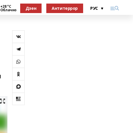
+28 °С
Дзен
Антитеррор
Облачно
я