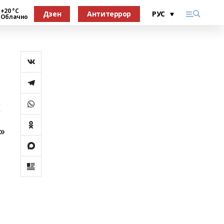
+20 °С
Дзен
Антитеррор
Облачно
х
»