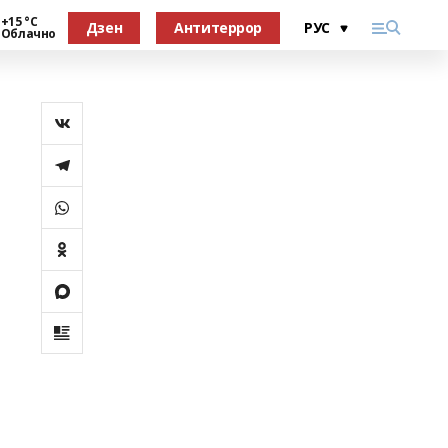
+15 °С
Дзен
Антитеррор
Облачно