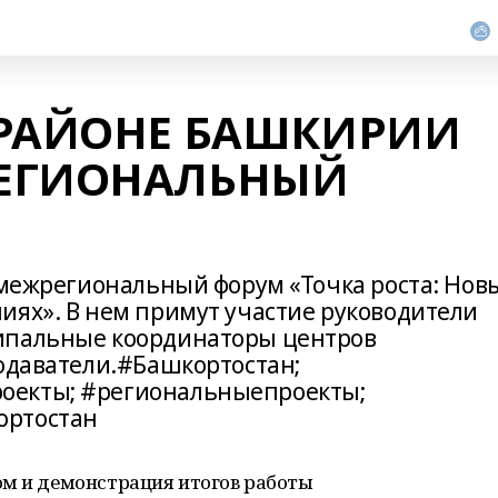
 РАЙОНЕ БАШКИРИИ
ЕГИОНАЛЬНЫЙ
т межрегиональный форум «Точка роста: Нов
иях». В нем примут участие руководители
ипальные координаторы центров
подаватели.#Башкортостан;
оекты; #региональныепроекты;
ортостан
ом и демонстрация итогов работы