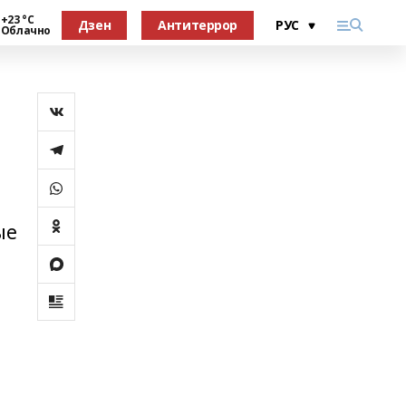
+23 °С
Дзен
Антитеррор
Облачно
ые