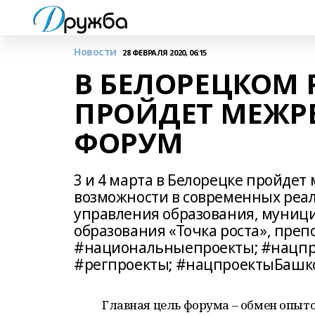
Новости
28 ФЕВРАЛЯ 2020, 06:15
В БЕЛОРЕЦКОМ
ПРОЙДЕТ МЕЖР
ФОРУМ
3 и 4 марта в Белорецке пройде
возможности в современных реал
управления образования, муниц
образования «Точка роста», пре
#национальныепроекты; #нацпр
#регпроекты; #нацпроектыБашк
Главная цель форума – обмен опыт