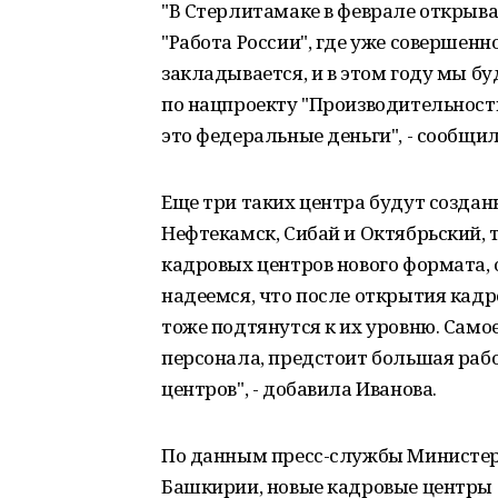
"В Стерлитамаке в феврале открыв
"Работа России", где уже совершен
закладывается, и в этом году мы бу
по нацпроекту "Производительност
это федеральные деньги", - сообщил
Еще три таких центра будут создан
Нефтекамск, Сибай и Октябрьский, т
кадровых центров нового формата, 
надеемся, что после открытия кад
тоже подтянутся к их уровню. Самое
персонала, предстоит большая раб
центров", - добавила Иванова.
По данным пресс-службы Министерс
Башкирии, новые кадровые центры б