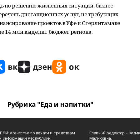
ь по решению жизненных ситуаций, бизнес-
перечень дистанционных услуг, не требующих
нансирование проектов в Уфе и Стерлитамаке
ще 14 млн выделит бюджет региона.
Рубрика "Еда и напитки"
ЛИ: Агентство по печати и средствам
Главный редактор - Кади
й информации Республики
Маликовна.