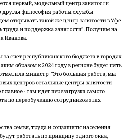
ается первый, модельный центр занятости
но другая философия работы службы
дем открывать такой же центр занятости в Уфе
ь труда и поддержка занятости". Получим на
а Иванова.
ы за счет республиканского бюджета в городах
аким образом к 2024 году в регионе будет пять
отметила министр. "Это большая работа, мы
ровых центров остальные центры занятости
 главное - там идет перезагрузка самого
ота по переобучению сотрудников этих
тва семьи, труда и соцзащиты населения
удут работать по принципу одного окна,