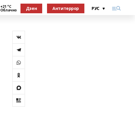
+21 °С
Дзен
Антитеррор
Облачно