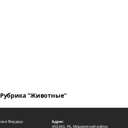
Рубрика "Животные"
кова Фирдаус
Адрес
452340, РБ, Мишкинский район,