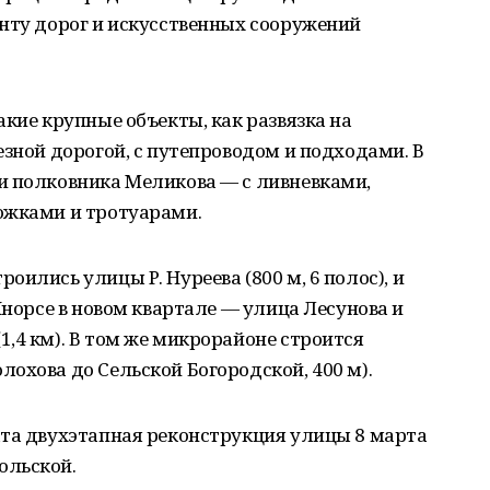
нту дорог и искусственных сооружений
акие крупные объекты, как развязка на
езной дорогой, с путепроводом и подходами. В
и полковника Меликова — с ливневками,
ожками и тротуарами.
ились улицы Р. Нуреева (800 м, 6 полос), и
Инорсе в новом квартале — улица Лесунова и
,4 км). В том же микрорайоне строится
охова до Сельской Богородской, 400 м).
ата двухэтапная реконструкция улицы 8 марта
ольской.