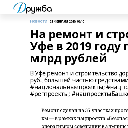
Новости
21 ФЕВРАЛЯ 2020, 06:10
На ремонт и стр
Уфе в 2019 году
млрд рублей
В Уфе ремонт и строительство до
руб., большей частью средствам
#национальныепроекты; #нацпр
#регпроекты; #нацпроектыБашк
Ремонт сделан на 35 участках протяж
км — в рамках нацпроекта «Безопас
оперативном совещании в админис