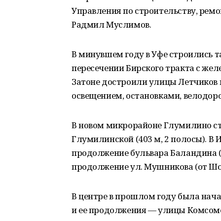
Управления по строительству, ремо
Радмил Муслимов.
В минувшем году в Уфе строились т
пересечении Бирского тракта с жел
Затоне достроили улицы Летчиков 
освещением, остановками, велодор
В новом микрорайоне Глумилино стро
Глумилинской (403 м, 2 полосы). В 
продолжение бульвара Баландина (1
продолжение ул. Мушникова (от Шол
В центре в прошлом году была нач
и ее продолжения — улицы Комсом