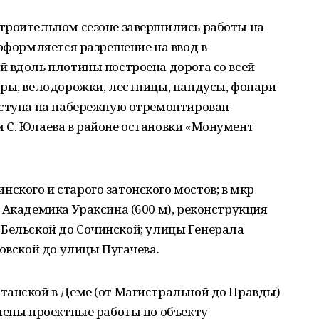
троительном сезоне завершились работы на
 оформляется разрешение на ввод в
 вдоль плотины построена дорога со всей
ары, велодорожки, лестницы, пандусы, фонари
оступа на набережную отремонтирован
 С. Юлаева в районе остановки «Монумент
кого и старого затонского мостов; в мкр
 Академика Ураксина (600 м), реконструкция
от Бельской до Сочинской; улицы Генерала
ровской до улицы Пугачева.
танской в Деме (от Магистральной до Правды)
шены проектные работы по объекту