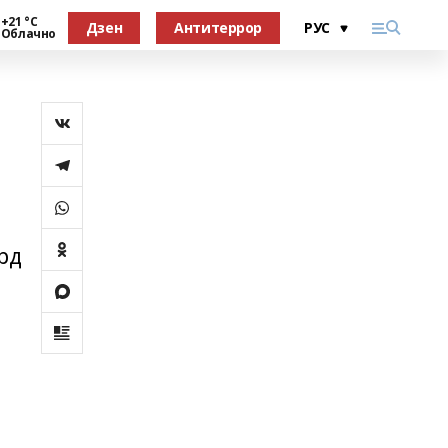
+21 °С
Дзен
Антитеррор
Облачно
рд