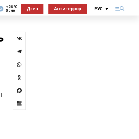
+26 °С
Дзен
Антитеррор
Ясно
ь
ы