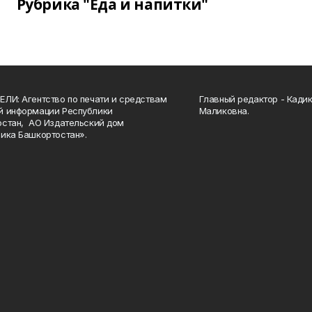
Рубрика "Еда и напитки"
ЛИ: Агентство по печати и средствам
Главный редактор - Кади
й информации Республики
Маликовна.
стан, АО Издательский дом
ика Башкортостан».