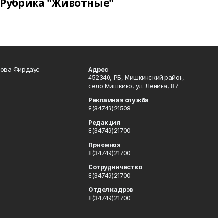
Рубрика "Животные"
кова Фирдаус
Адрес
452340, РБ, Мишкинский район,
село Мишкино, ул. Ленина, 87
Рекламная служба
8(34749)21508
Редакция
8(34749)21700
Приемная
8(34749)21700
Сотрудничество
8(34749)21700
Отдел кадров
8(34749)21700