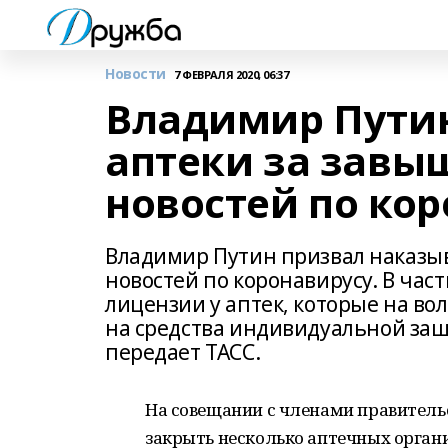
Новости
7 ФЕВРАЛЯ 2020, 06:37
Владимир Путин
аптеки за завы
новостей по ко
Владимир Путин призвал наказыв
новостей по коронавирусу. В час
лицензии у аптек, которые на в
на средства индивидуальной за
передает ТАСС.
На совещании с членами правительс
закрыть несколько аптечных органи