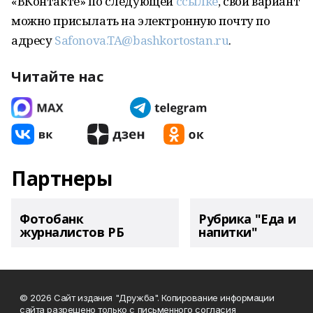
«ВКонтакте» по следующей
ссылке
, свой вариант
можно присылать на электронную почту по
адресу
Safonova.TA@bashkortostan.ru
.
Читайте нас
Партнеры
Фотобанк
Рубрика "Еда и
журналистов РБ
напитки"
© 2026 Сайт издания "Дружба". Копирование информации
сайта разрешено только с письменного согласия