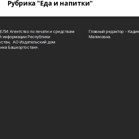
Рубрика "Еда и напитки"
ЛИ: Агентство по печати и средствам
Главный редактор - Кади
й информации Республики
Маликовна.
стан, АО Издательский дом
ика Башкортостан».