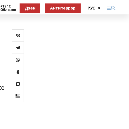
+19 °С
Дзен
Антитеррор
Облачно
со