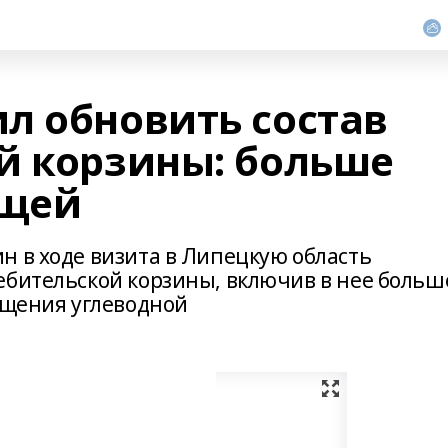
л обновить состав
й корзины: больше
ощей
н в ходе визита в Липецкую область
ебительской корзины, включив в нее больш
ащения углеводной