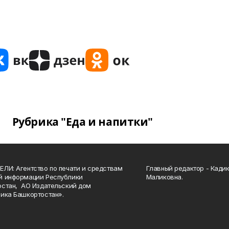
Рубрика "Еда и напитки"
ЛИ: Агентство по печати и средствам
Главный редактор - Кади
й информации Республики
Маликовна.
стан, АО Издательский дом
ика Башкортостан».