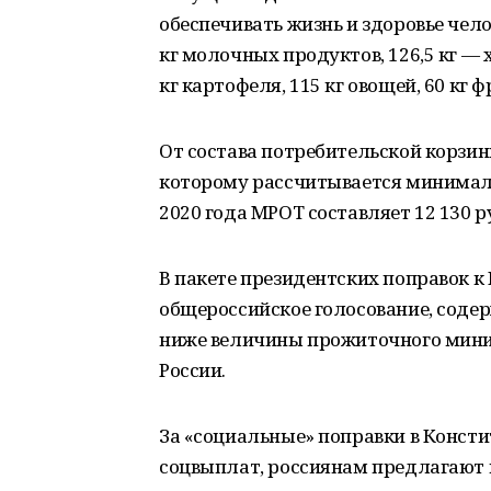
обеспечивать жизнь и здоровье челов
кг молочных продуктов, 126,5 кг — 
кг картофеля, 115 кг овощей, 60 кг фр
От состава потребительской корзи
которому рассчитывается минималь
2020 года МРОТ составляет 12 130 р
В пакете президентских поправок к
общероссийское голосование, соде
ниже величины прожиточного мини
России.
За «социальные» поправки в Конст
соцвыплат, россиянам предлагают п