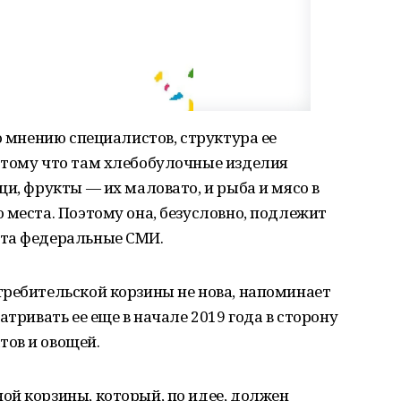
о мнению специалистов, структура ее
отому что там хлебобулочные изделия
щи, фрукты — их маловато, и рыба и мясо в
 места. Поэтому она, безусловно, подлежит
нта федеральные СМИ.
требительской корзины не нова, напоминает
атривать ее еще в начале 2019 года в сторону
ов и овощей.
ой корзины, который, по идее, должен