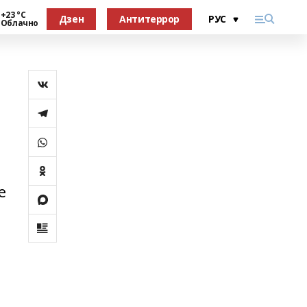
+23 °С
Дзен
Антитеррор
Облачно
е