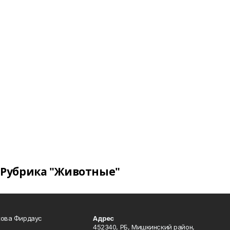
Рубрика "Животные"
кова Фирдаус
Адрес
452340, РБ, Мишкинский район,