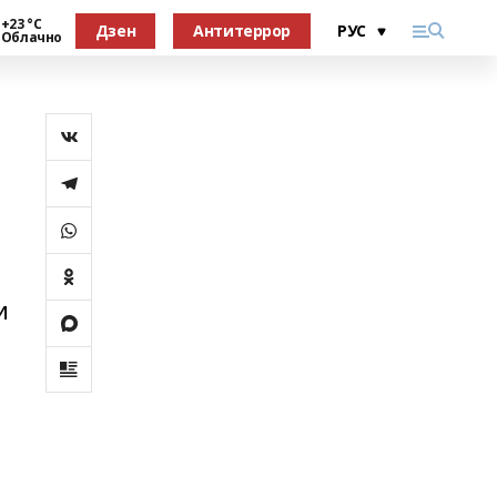
+23 °С
Дзен
Антитеррор
Облачно
и