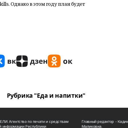
ills. Однако в этом году план будет
Рубрика "Еда и напитки"
ЛИ: Агентство по печати и средствам
Главный редактор - Кади
й информации Республики
Маликовна.