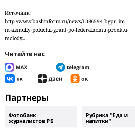
Источник:
http://www.bashinform.ru/news/1386594-bgpu-im-
m-akmully-poluchil-grant-po-federalnomu-proektu-
molody...
Читайте нас
Партнеры
Фотобанк
Рубрика "Еда и
журналистов РБ
напитки"