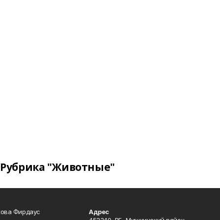
Рубрика "Животные"
кова Фирдаус
Адрес