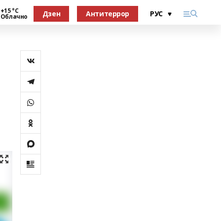
+15 °С
Дзен
Антитеррор
Облачно