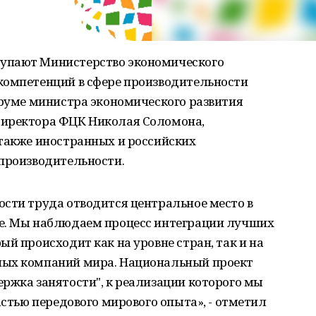
упают Министерство экономического
компетенций в сфере производительности
оруме министра экономического развития
директора ФЦК Николая Соломона,
 также иностранных и российских
 производительности.
ости труда отводится центральное место в
ке. Мы наблюдаем процесс интеграции лучших
й происходит как на уровне стран, так и на
ных компаний мира. Национальный проект
ржка занятости", к реализации которого мы
астью передового мирового опыта», - отметил