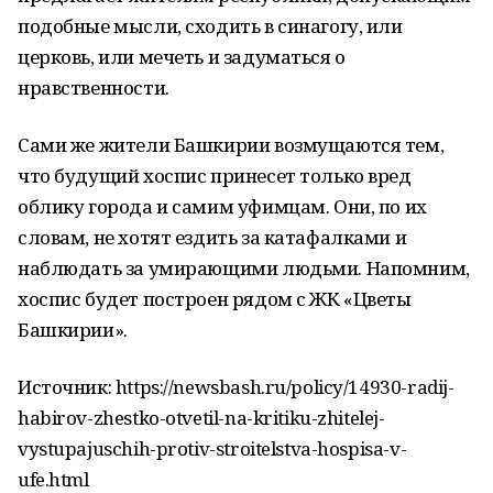
подобные мысли, сходить в синагогу, или
церковь, или мечеть и задуматься о
нравственности.
Сами же жители Башкирии возмущаются тем,
что будущий хоспис принесет только вред
облику города и самим уфимцам. Они, по их
словам, не хотят ездить за катафалками и
наблюдать за умирающими людьми. Напомним,
хоспис будет построен рядом с ЖК «Цветы
Башкирии».
Источник: https://newsbash.ru/policy/14930-radij-
habirov-zhestko-otvetil-na-kritiku-zhitelej-
vystupajuschih-protiv-stroitelstva-hospisa-v-
ufe.html