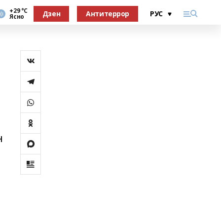
+29 °С
Дзен
Антитеррор
Ясно
н