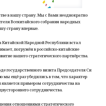
стве в нашу страну. Мы с Вами неоднократно
дителя Всекитайского собрания народных
шу страну впервые.
та Китайской Народной Республики встал
нимает, погружён в российско‑китайские
витие нашего стратегического партнёрства.
 ходе государственного визита Председателя Си
ю мы ещё раз убедились в том, что характер
 является примером сотрудничества на
вустороннего сотрудничества.
ошения отношениями стратегического