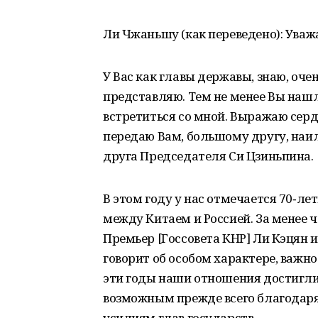
Ли Чжаньшу (как переведено): Ува
У Вас как главы державы, знаю, оче
представляю. Тем не менее Вы нашл
встретиться со мной. Выражаю серд
передаю Вам, большому другу, наи
друга Председателя Си Цзиньпина.
В этом году у нас отмечается 70‑
между Китаем и Россией. За менее 
Премьер [Госсовета КНР] Ли Кэцян и
говорит об особом характере, важн
эти годы наши отношения достигли 
возможным прежде всего благодаря
усилиям глав государств.