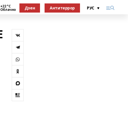
+22 °С
Дзен
Антитеррор
Облачно
Е