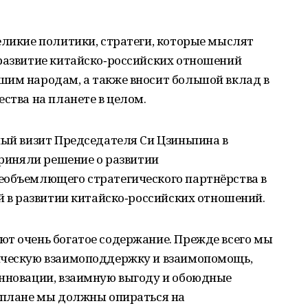
еликие политики, стратеги, которые мыслят
 развитие китайско‑российских отношений
шим народам, а также вносит большой вклад в
ства на планете в целом.
ный визит Председателя Си Цзиньпина в
приняли решение о развитии
еобъемлющего стратегического партнёрства в
ой в развитии китайско‑российских отношений.
ют очень богатое содержание. Прежде всего мы
ическую взаимоподдержку и взаимопомощь,
инновации, взаимную выгоду и обоюдные
м плане мы должны опираться на