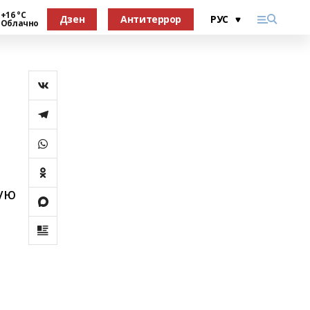
+16 °С
Дзен
Антитеррор
Облачно
ую