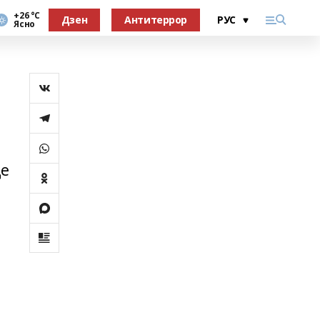
+26 °С
Дзен
Антитеррор
Ясно
це