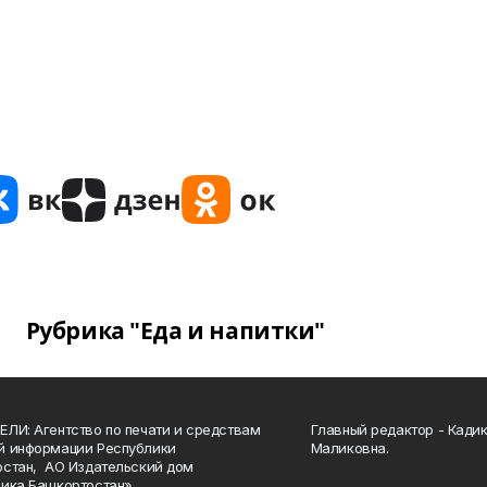
Рубрика "Еда и напитки"
ЛИ: Агентство по печати и средствам
Главный редактор - Кади
й информации Республики
Маликовна.
стан, АО Издательский дом
ика Башкортостан».