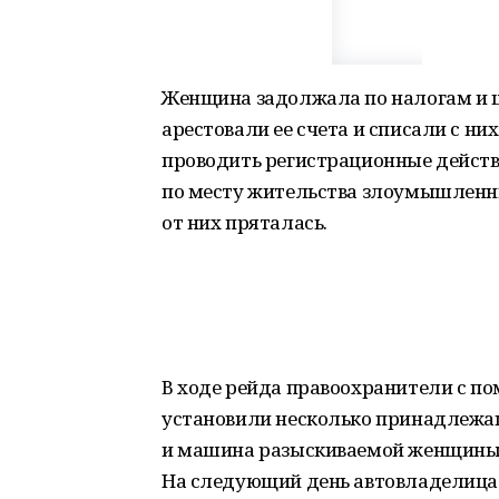
Женщина задолжала по налогам и ш
арестовали ее счета и списали с н
проводить регистрационные действ
по месту жительства злоумышленни
от них пряталась.
В ходе рейда правоохранители с 
установили несколько принадлежа
и машина разыскиваемой женщины.
На следующий день автовладелица