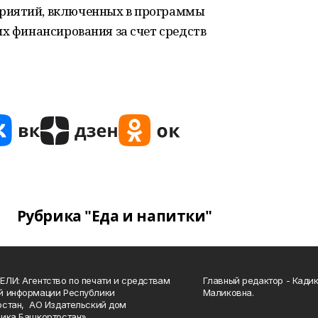
риятий, включенных в программы
их финансирования за счет средств
Рубрика "Еда и напитки"
ЛИ: Агентство по печати и средствам
Главный редактор - Кади
й информации Республики
Маликовна.
стан, АО Издательский дом
ика Башкортостан».