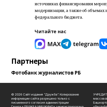
источниках финансирования мероп
модернизации, а также об объемах 
федерального бюджета.
Читайте нас
Партнеры
Фотобанк журналистов РБ
© 2026 Сайт издания "Дружба". Копирование
УЧРЕДИТЕ
информации сайта разрешено только с
массово
письменного согласия администрации
Башкорто
Газета «ДРУЖБА МИШКИНО» зарегистрирована
«Республ