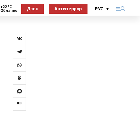
+22 °С
Дзен
Антитеррор
Облачно
о