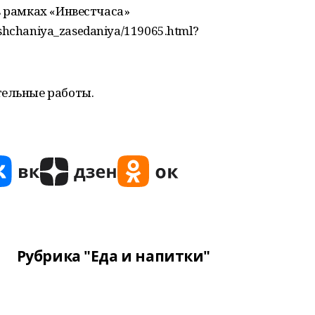
в рамках «Инвестчаса»
veshchaniya_zasedaniya/119065.html?
тельные работы.
Рубрика "Еда и напитки"