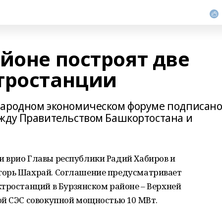
йоне построят две
тростанции
народном экономическом форуме подписан
жду Правительством Башкортостана и
 врио Главы республики Радий Хабиров и
горь Шахрай. Соглашение предусматривает
тростанций в Бурзянском районе – Верхней
ой СЭС совокупной мощностью 10 МВт.