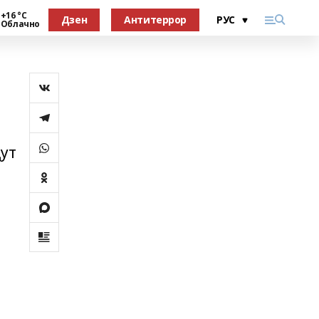
+16 °С
Дзен
Антитеррор
Облачно
дут