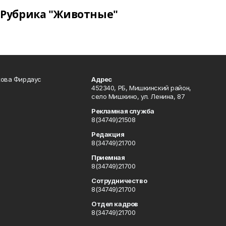
Рубрика "Животные"
кова Фирдаус
Адрес
452340, РБ, Мишкинский район,
село Мишкино, ул. Ленина, 87
Рекламная служба
8(34749)21508
Редакция
8(34749)21700
Приемная
8(34749)21700
Сотрудничество
8(34749)21700
Отдел кадров
8(34749)21700